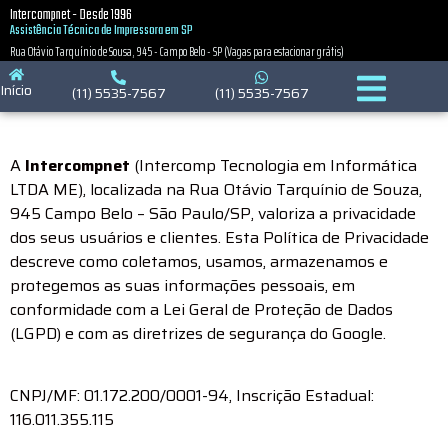
Política de privacidade
Intercompnet - Desde 1996
Assistência Técnica de Impressora em SP
Rua Otávio Tarquínio de Sousa, 945 - Campo Belo - SP (Vagas para estacionar grátis)
Política de Privacidade
Início
(11) 5535-7567
(11) 5535-7567
A
Intercompnet
(Intercomp Tecnologia em Informática
LTDA ME)
, localizada na Rua Otávio Tarquínio de Souza,
945 Campo Belo – São Paulo/SP, valoriza a privacidade
dos seus usuários e clientes. Esta Política de Privacidade
descreve como coletamos, usamos, armazenamos e
protegemos as suas informações pessoais, em
conformidade com a Lei Geral de Proteção de Dados
(LGPD) e com as diretrizes de segurança do Google.
CNPJ/MF: 01.172.200/0001-94,
Inscrição Estadual:
116.011.355.115