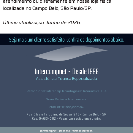
atendimento ou diretamente em nossa loja física
localizada no Campo Belo, São Paulo/SP.
Última atualização: Junho de 2026.
Seja mais um cliente satisfeito. Confira os depoimentos abaixo.
Intercompnet - Desde 1996
Assistência Técnica Especializada
Razão Social: Intercomp Tecnologia em Informática LTDA
Nome Fantasia: Intercompnet
CNPJ: 01.172.200/0001-94
Rua Otávio Tarquínio de Sousa, 945 - Campo Belo - SP
Cep: 04613-002 - Vagas para estacionar grátis
Intercompnet – Todos os direitos reservados.